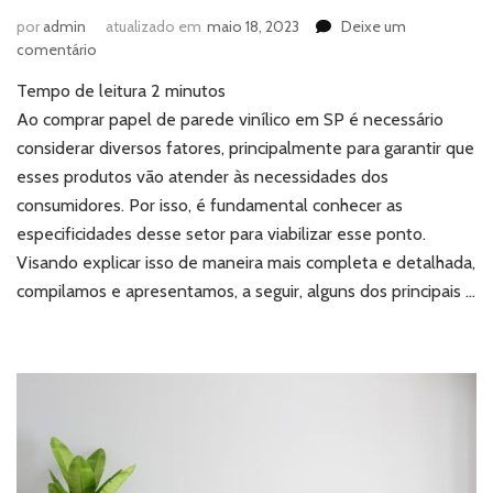
por
admin
atualizado em
maio 18, 2023
Deixe um
em
comentário
Comprar
Tempo de leitura
2
minutos
papel
de
Ao comprar papel de parede vinílico em SP é necessário
parede
considerar diversos fatores, principalmente para garantir que
vinílico
esses produtos vão atender às necessidades dos
em
consumidores. Por isso, é fundamental conhecer as
SP:
especificidades desse setor para viabilizar esse ponto.
o
que
Visando explicar isso de maneira mais completa e detalhada,
considerar?
compilamos e apresentamos, a seguir, alguns dos principais …