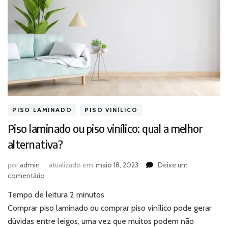
PISO LAMINADO
PISO VINÍLICO
Piso laminado ou piso vinílico: qual a melhor
alternativa?
por
admin
atualizado em
maio 18, 2023
Deixe um
em
comentário
Piso
Tempo de leitura
2
minutos
laminado
ou
Comprar piso laminado ou comprar piso vinílico pode gerar
piso
dúvidas entre leigos, uma vez que muitos podem não