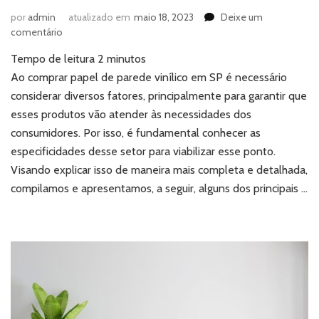
por
admin
atualizado em
maio 18, 2023
Deixe um
em
comentário
Comprar
Tempo de leitura
2
minutos
papel
de
Ao comprar papel de parede vinílico em SP é necessário
parede
considerar diversos fatores, principalmente para garantir que
vinílico
esses produtos vão atender às necessidades dos
em
consumidores. Por isso, é fundamental conhecer as
SP:
especificidades desse setor para viabilizar esse ponto.
o
que
Visando explicar isso de maneira mais completa e detalhada,
considerar?
compilamos e apresentamos, a seguir, alguns dos principais …