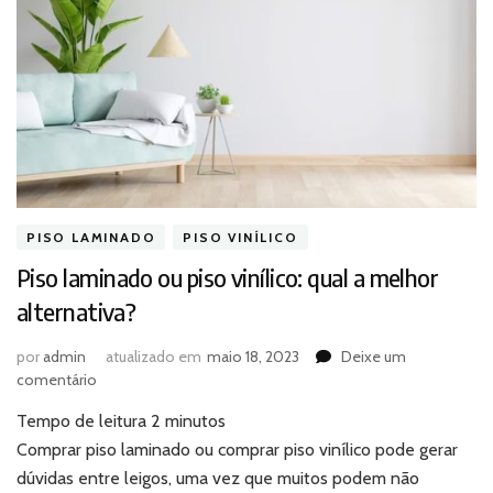
PISO LAMINADO
PISO VINÍLICO
Piso laminado ou piso vinílico: qual a melhor
alternativa?
por
admin
atualizado em
maio 18, 2023
Deixe um
em
comentário
Piso
Tempo de leitura
2
minutos
laminado
ou
Comprar piso laminado ou comprar piso vinílico pode gerar
piso
dúvidas entre leigos, uma vez que muitos podem não