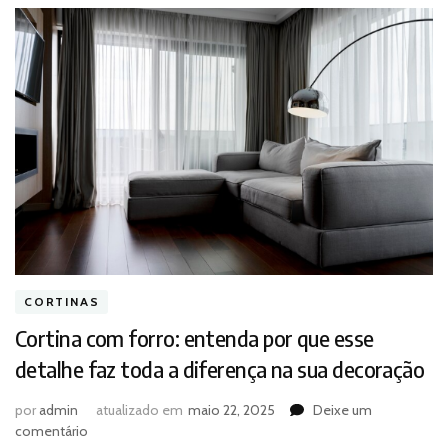
CORTINAS
Cortina com forro: entenda por que esse
detalhe faz toda a diferença na sua decoração
por
admin
atualizado em
maio 22, 2025
Deixe um
em
comentário