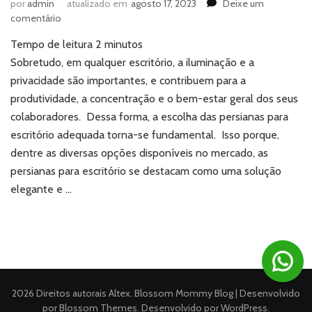
por
admin
atualizado em
agosto 17, 2023
Deixe um
em
comentário
Onde
Tempo de leitura
2
minutos
encontrar
as
Sobretudo, em qualquer escritório, a iluminação e a
melhores
privacidade são importantes, e contribuem para a
persianas
produtividade, a concentração e o bem-estar geral dos seus
para
colaboradores. Dessa forma, a escolha das persianas para
escritório?
escritório adequada torna-se fundamental. Isso porque,
dentre as diversas opções disponíveis no mercado, as
persianas para escritório se destacam como uma solução
elegante e …
2026 Direitos autorais
Altex
.
Blossom Mommy Blog | Desenvolvido
por
Blossom Themes
. Desenvolvido por
WordPress
.