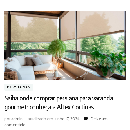
PERSIANAS
Saiba onde comprar persiana para varanda
gourmet: conheça a Altex Cortinas
por
admin
atualizado em
junho 17, 2024
Deixe um
em
comentário