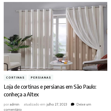
CORTINAS
PERSIANAS
Loja de cortinas e persianas em São Paulo:
conheça a Altex
por
admin
atualizado em
julho 27, 2023
Deixe um
em
comentário