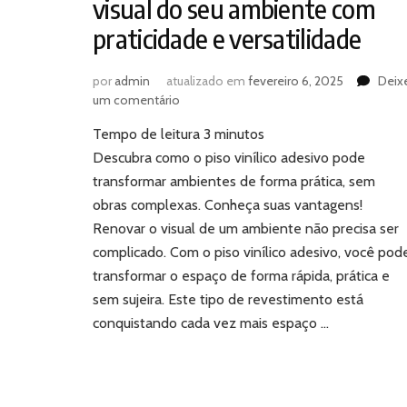
visual do seu ambiente com
praticidade e versatilidade
por
admin
atualizado em
fevereiro 6, 2025
Deix
em
um comentário
Piso
Tempo de leitura
3
minutos
vinílico
adesivo:
Descubra como o piso vinílico adesivo pode
renove
transformar ambientes de forma prática, sem
o
obras complexas. Conheça suas vantagens!
visual
Renovar o visual de um ambiente não precisa ser
do
complicado. Com o piso vinílico adesivo, você pod
seu
ambiente
transformar o espaço de forma rápida, prática e
com
sem sujeira. Este tipo de revestimento está
praticidade
conquistando cada vez mais espaço …
e
versatilidade