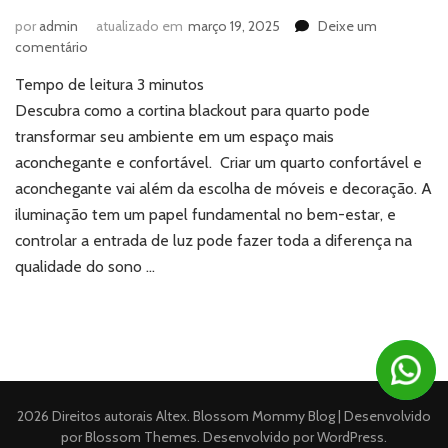
por
admin
atualizado em
março 19, 2025
Deixe um
em
comentário
Cortina
Tempo de leitura
3
minutos
blackout
para
Descubra como a cortina blackout para quarto pode
quarto:
transformar seu ambiente em um espaço mais
a
aconchegante e confortável. Criar um quarto confortável e
opção
aconchegante vai além da escolha de móveis e decoração. A
perfeita
iluminação tem um papel fundamental no bem-estar, e
para
ambientes
controlar a entrada de luz pode fazer toda a diferença na
intimistas
qualidade do sono …
e
confortáveis
2026 Direitos autorais
Altex
.
Blossom Mommy Blog | Desenvolvido
por
Blossom Themes
. Desenvolvido por
WordPress
.