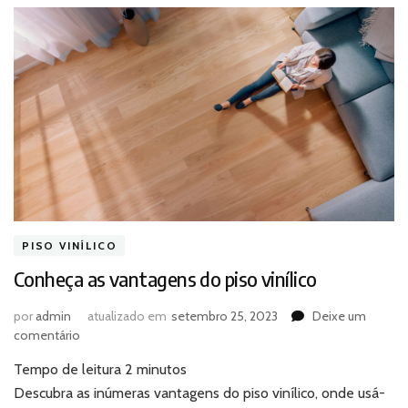
PISO VINÍLICO
Conheça as vantagens do piso vinílico
por
admin
atualizado em
setembro 25, 2023
Deixe um
em
comentário
Conheça
Tempo de leitura
2
minutos
as
vantagens
Descubra as inúmeras vantagens do piso vinílico, onde usá-