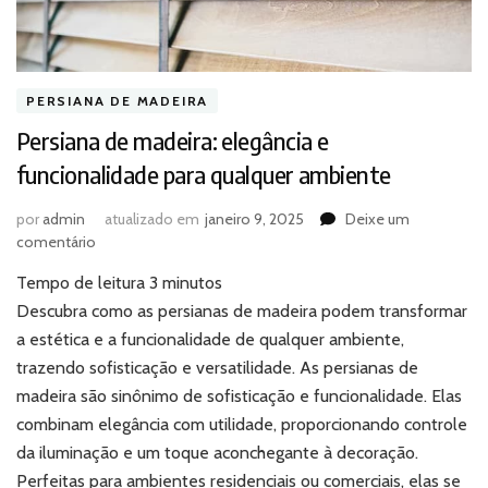
PERSIANA DE MADEIRA
Persiana de madeira: elegância e
funcionalidade para qualquer ambiente
por
admin
atualizado em
janeiro 9, 2025
Deixe um
em
comentário
Persiana
Tempo de leitura
3
minutos
de
madeira:
Descubra como as persianas de madeira podem transformar
elegância
a estética e a funcionalidade de qualquer ambiente,
e
trazendo sofisticação e versatilidade. As persianas de
funcionalidade
madeira são sinônimo de sofisticação e funcionalidade. Elas
para
combinam elegância com utilidade, proporcionando controle
qualquer
ambiente
da iluminação e um toque aconchegante à decoração.
Perfeitas para ambientes residenciais ou comerciais, elas se