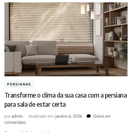
PERSIANAS
Transforme o clima da sua casa com a persiana
para sala de estar certa
por
admin
atualizado em
janeiro 6, 2026
Deixe um
em
comentário
Transforme