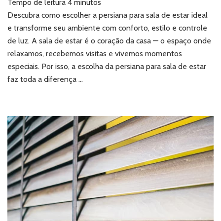
Tempo de leitura
4
minutos
o
clima
Descubra como escolher a persiana para sala de estar ideal
da
e transforme seu ambiente com conforto, estilo e controle
sua
de luz. A sala de estar é o coração da casa — o espaço onde
casa
relaxamos, recebemos visitas e vivemos momentos
com
especiais. Por isso, a escolha da persiana para sala de estar
a
persiana
faz toda a diferença …
para
sala
de
estar
certa