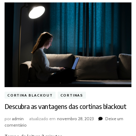
CORTINA BLACKOUT
CORTINAS
Descubra as vantagens das cortinas blackout
por
admin
atualizado em
novembro 28, 2023
Deixe um
em
comentário
Descubra