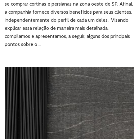
e
se comprar cortinas e persianas na zona oeste de SP. Afinal,
persianas
a companhia fornece diversos benefícios para seus clientes,
na
independentemente do perfil de cada um deles. Visando
zona
explicar essa relação de maneira mais detalhada,
oeste
de
compilamos e apresentamos, a seguir, alguns dos principais
SP?
pontos sobre o …