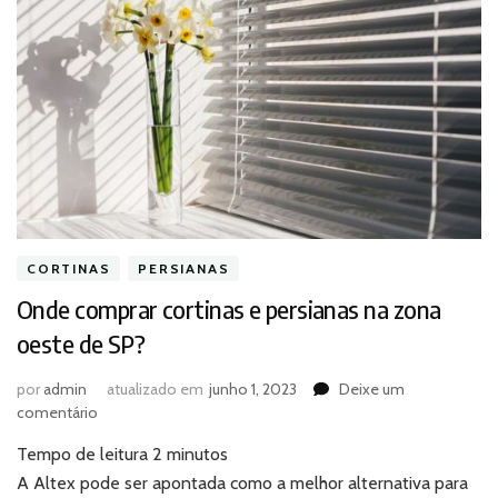
CORTINAS
PERSIANAS
Onde comprar cortinas e persianas na zona
oeste de SP?
por
admin
atualizado em
junho 1, 2023
Deixe um
em
comentário
Onde
Tempo de leitura
2
minutos
comprar
cortinas
A Altex pode ser apontada como a melhor alternativa para