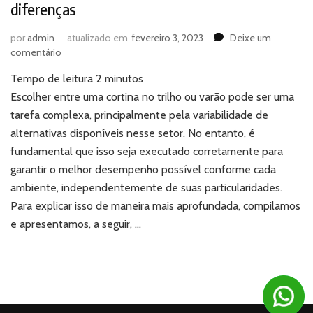
diferenças
por
admin
atualizado em
fevereiro 3, 2023
Deixe um
em
comentário
Cortina
Tempo de leitura
2
minutos
no
trilho
Escolher entre uma cortina no trilho ou varão pode ser uma
ou
tarefa complexa, principalmente pela variabilidade de
varão:
alternativas disponíveis nesse setor. No entanto, é
conheça
fundamental que isso seja executado corretamente para
as
garantir o melhor desempenho possível conforme cada
diferenças
ambiente, independentemente de suas particularidades.
Para explicar isso de maneira mais aprofundada, compilamos
e apresentamos, a seguir, …