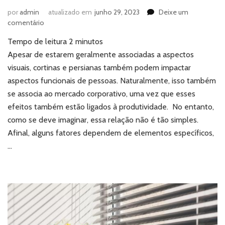
por
admin
atualizado em
junho 29, 2023
Deixe um
em
comentário
Cortinas
Tempo de leitura
2
minutos
e
persianas:
Apesar de estarem geralmente associadas a aspectos
qual
visuais, cortinas e persianas também podem impactar
o
aspectos funcionais de pessoas. Naturalmente, isso também
impacto
se associa ao mercado corporativo, uma vez que esses
na
efeitos também estão ligados à produtividade. No entanto,
produtividade
corporativa?
como se deve imaginar, essa relação não é tão simples.
Afinal, alguns fatores dependem de elementos específicos,
…