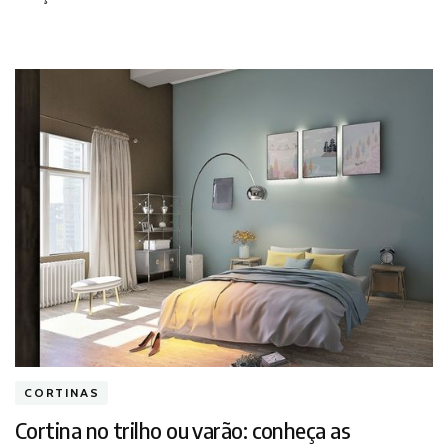
seu
projeto?
CORTINAS
Cortina no trilho ou varão: conheça as