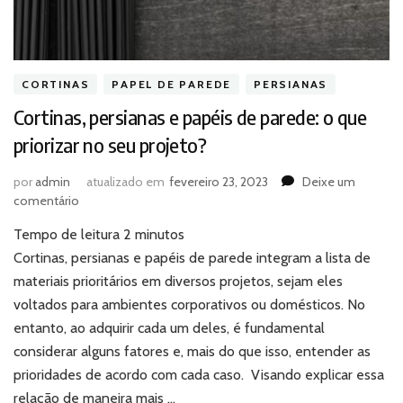
CORTINAS
PAPEL DE PAREDE
PERSIANAS
Cortinas, persianas e papéis de parede: o que
priorizar no seu projeto?
por
admin
atualizado em
fevereiro 23, 2023
Deixe um
em
comentário
Cortinas,
Tempo de leitura
2
minutos
persianas
e
Cortinas, persianas e papéis de parede integram a lista de
papéis
materiais prioritários em diversos projetos, sejam eles
de
voltados para ambientes corporativos ou domésticos. No
parede:
entanto, ao adquirir cada um deles, é fundamental
o
considerar alguns fatores e, mais do que isso, entender as
que
priorizar
prioridades de acordo com cada caso. Visando explicar essa
no
relação de maneira mais …