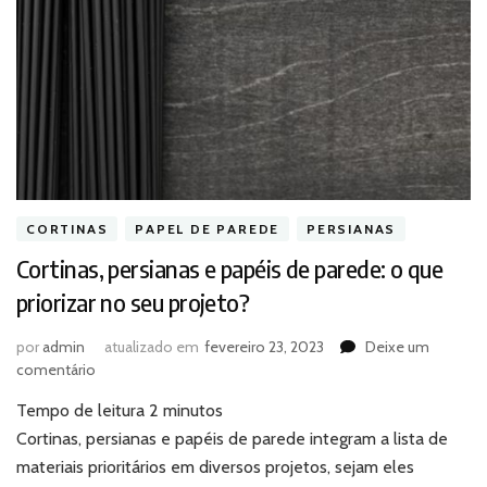
CORTINAS
PAPEL DE PAREDE
PERSIANAS
Cortinas, persianas e papéis de parede: o que
priorizar no seu projeto?
por
admin
atualizado em
fevereiro 23, 2023
Deixe um
em
comentário
Cortinas,
Tempo de leitura
2
minutos
persianas
e
Cortinas, persianas e papéis de parede integram a lista de
papéis
materiais prioritários em diversos projetos, sejam eles
de