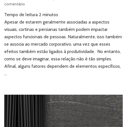
em
comentário
Cortinas
Tempo de leitura
2
minutos
e
persianas:
Apesar de estarem geralmente associadas a aspectos
qual
visuais, cortinas e persianas também podem impactar
o
aspectos funcionais de pessoas. Naturalmente, isso também
impacto
se associa ao mercado corporativo, uma vez que esses
na
efeitos também estão ligados à produtividade. No entanto,
produtividade
corporativa?
como se deve imaginar, essa relação não é tão simples.
Afinal, alguns fatores dependem de elementos específicos,
…