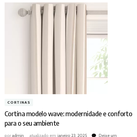
CORTINAS
Cortina modelo wave: modernidade e conforto
para o seu ambiente
por
admin
atualizado em
janeiro 23, 2025
Deixe um