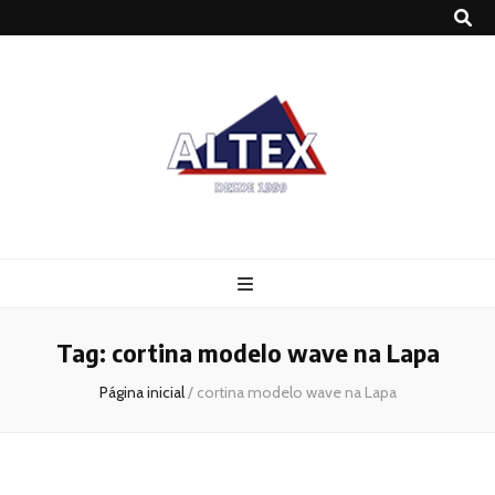
Altex
Blog
Tag:
cortina modelo wave na Lapa
Página inicial
/
cortina modelo wave na Lapa