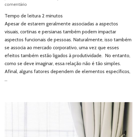
em
comentário
Cortinas
Tempo de leitura
2
minutos
e
persianas:
Apesar de estarem geralmente associadas a aspectos
qual
visuais, cortinas e persianas também podem impactar
o
aspectos funcionais de pessoas. Naturalmente, isso também
impacto
se associa ao mercado corporativo, uma vez que esses
na
efeitos também estão ligados à produtividade. No entanto,
produtividade
corporativa?
como se deve imaginar, essa relação não é tão simples.
Afinal, alguns fatores dependem de elementos específicos,
…