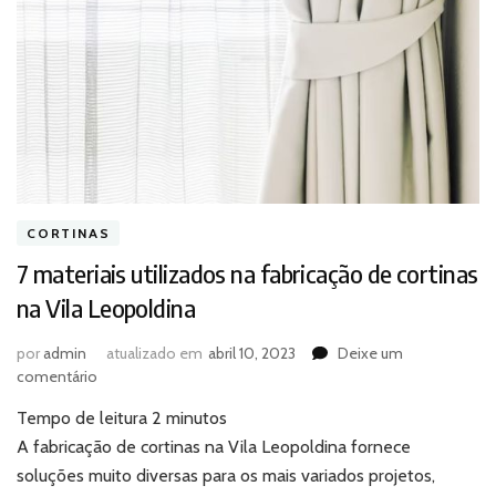
CORTINAS
7 materiais utilizados na fabricação de cortinas
na Vila Leopoldina
por
admin
atualizado em
abril 10, 2023
Deixe um
em
comentário
7
Tempo de leitura
2
minutos
materiais
utilizados
A fabricação de cortinas na Vila Leopoldina fornece
na
soluções muito diversas para os mais variados projetos,
fabricação