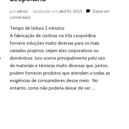
por
admin
atualizado em
abril 10, 2023
Deixe um
em
comentário
7
Tempo de leitura
2
minutos
materiais
utilizados
A fabricação de cortinas na Vila Leopoldina
na
fornece soluções muito diversas para os mais
fabricação
variados projetos, sejam eles corporativos ou
de
o
domésticos. Isso ocorre principalmente pelo uso
cortinas
de materiais e técnicas muito diversas que, juntos,
na
Vila
podem fornecer produtos que atendam a todas as
Leopoldina
exigências de consumidores desse meio. No
entanto, como não poderia deixar de ser, …