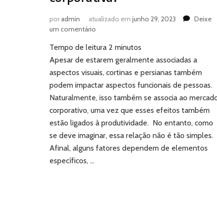
por
admin
atualizado em
junho 29, 2023
Deixe
em
um comentário
Cortinas
Tempo de leitura
2
minutos
e
persianas:
Apesar de estarem geralmente associadas a
qual
aspectos visuais, cortinas e persianas também
o
podem impactar aspectos funcionais de pessoas.
impacto
Naturalmente, isso também se associa ao mercad
na
corporativo, uma vez que esses efeitos também
produtividade
corporativa?
estão ligados à produtividade. No entanto, como
se deve imaginar, essa relação não é tão simples.
Afinal, alguns fatores dependem de elementos
específicos, …