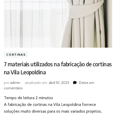
CORTINAS
7 materiais utilizados na fabricação de cortinas
na Vila Leopoldina
por
admin
atualizado em
abril 10, 2023
Deixe um
em
comentário
7
Tempo de leitura
2
minutos
materiais
utilizados
A fabricação de cortinas na Vila Leopoldina fornece
na
soluções muito diversas para os mais variados projetos,
fabricação