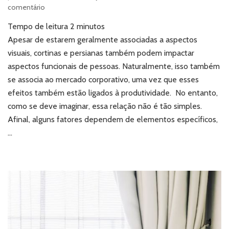
em
comentário
Cortinas
Tempo de leitura
2
minutos
e
persianas:
Apesar de estarem geralmente associadas a aspectos
qual
visuais, cortinas e persianas também podem impactar
o
aspectos funcionais de pessoas. Naturalmente, isso também
impacto
se associa ao mercado corporativo, uma vez que esses
na
efeitos também estão ligados à produtividade. No entanto,
produtividade
corporativa?
como se deve imaginar, essa relação não é tão simples.
Afinal, alguns fatores dependem de elementos específicos,
…