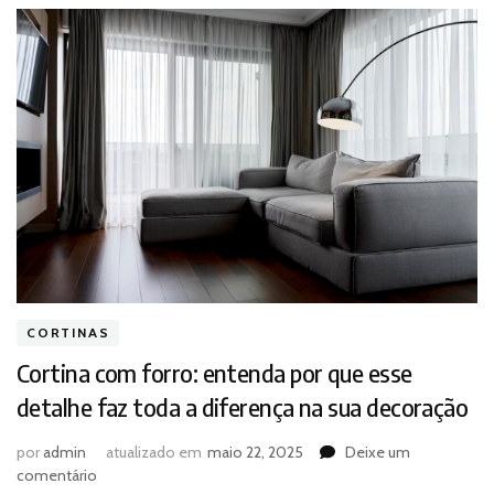
CORTINAS
Cortina com forro: entenda por que esse
detalhe faz toda a diferença na sua decoração
por
admin
atualizado em
maio 22, 2025
Deixe um
em
comentário