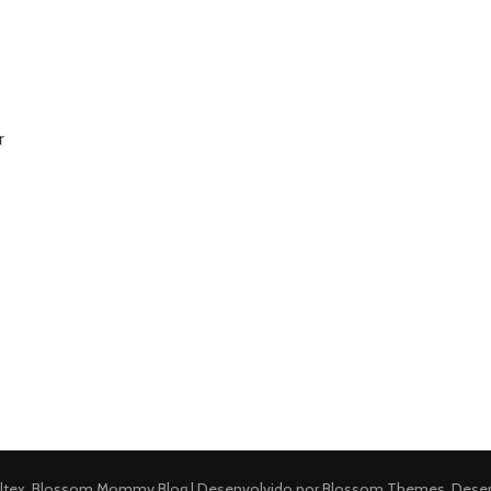
r
ltex
.
Blossom Mommy Blog | Desenvolvido por
Blossom Themes
. Dese