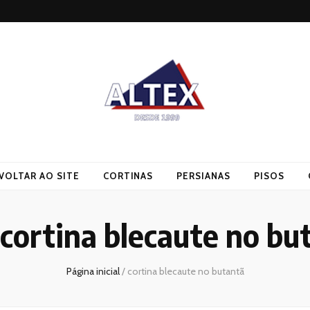
VOLTAR AO SITE
CORTINAS
PERSIANAS
PISOS
cortina blecaute no bu
Página inicial
/
cortina blecaute no butantã