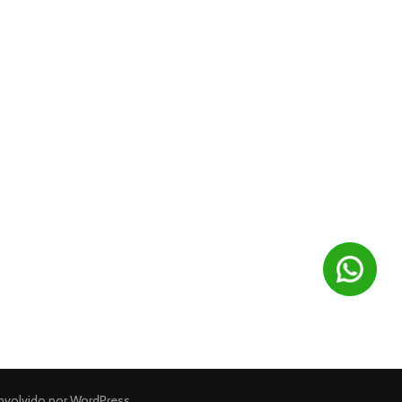
nvolvido por
WordPress
.