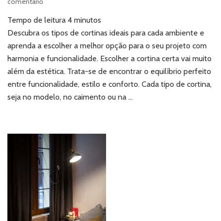
em
comentário
Conheça
Tempo de leitura
4
minutos
os
diferentes
Descubra os tipos de cortinas ideais para cada ambiente e
tipos
aprenda a escolher a melhor opção para o seu projeto com
de
harmonia e funcionalidade. Escolher a cortina certa vai muito
cortinas
além da estética. Trata-se de encontrar o equilíbrio perfeito
e
entre funcionalidade, estilo e conforto. Cada tipo de cortina,
seus
benefícios
seja no modelo, no caimento ou na …