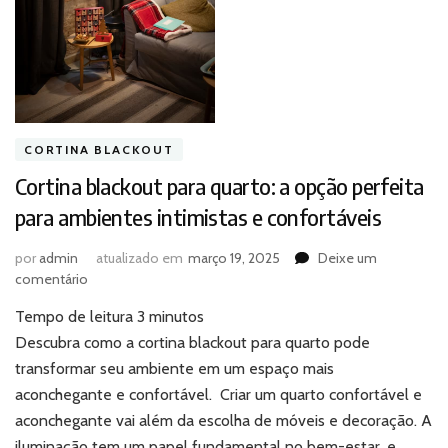
CORTINA BLACKOUT
Cortina blackout para quarto: a opção perfeita
para ambientes intimistas e confortáveis
por
admin
atualizado em
março 19, 2025
Deixe um
em
comentário
Cortina
Tempo de leitura
3
minutos
blackout
para
Descubra como a cortina blackout para quarto pode
quarto:
transformar seu ambiente em um espaço mais
a
aconchegante e confortável. Criar um quarto confortável e
opção
aconchegante vai além da escolha de móveis e decoração. A
perfeita
iluminação tem um papel fundamental no bem-estar, e
para