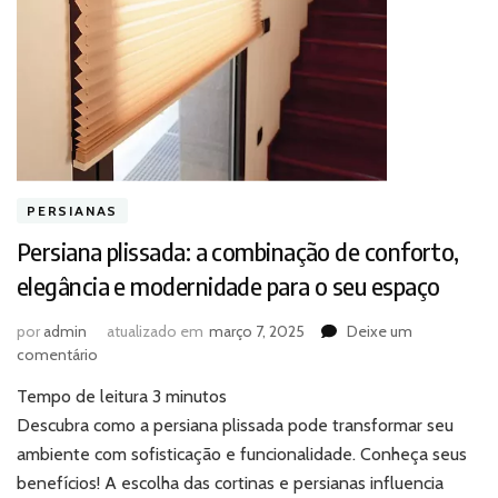
PERSIANAS
Persiana plissada: a combinação de conforto,
elegância e modernidade para o seu espaço
por
admin
atualizado em
março 7, 2025
Deixe um
em
comentário
Persiana
Tempo de leitura
3
minutos
plissada:
a
Descubra como a persiana plissada pode transformar seu
combinação
ambiente com sofisticação e funcionalidade. Conheça seus
de
benefícios! A escolha das cortinas e persianas influencia
conforto,