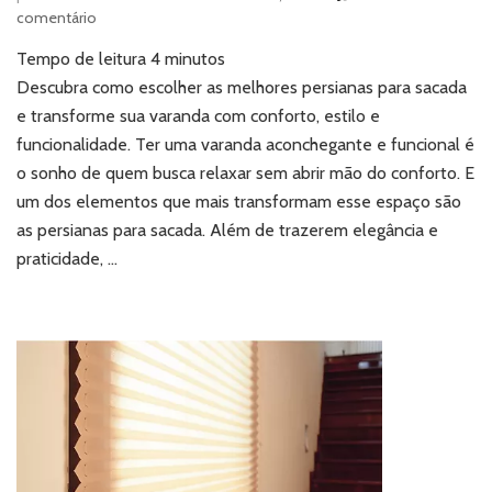
em
comentário
Persianas
Tempo de leitura
4
minutos
para
sacada:
Descubra como escolher as melhores persianas para sacada
como
e transforme sua varanda com conforto, estilo e
escolher
funcionalidade. Ter uma varanda aconchegante e funcional é
o
o sonho de quem busca relaxar sem abrir mão do conforto. E
modelo
um dos elementos que mais transformam esse espaço são
ideal
para
as persianas para sacada. Além de trazerem elegância e
a
praticidade, …
sua
varanda