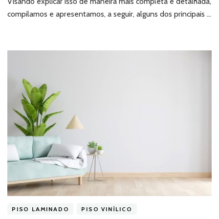
Visando explicar isso de maneira mais completa e detalhada,
considerar?
compilamos e apresentamos, a seguir, alguns dos principais …
PISO LAMINADO
PISO VINÍLICO