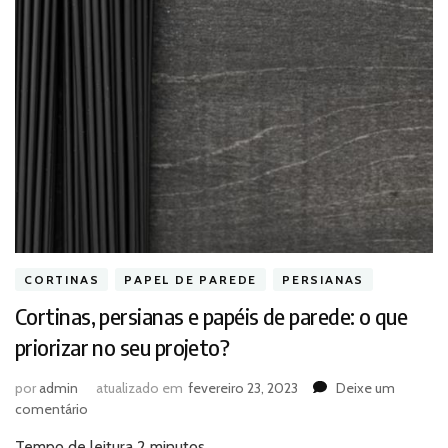
CORTINAS
PAPEL DE PAREDE
PERSIANAS
Cortinas, persianas e papéis de parede: o que
priorizar no seu projeto?
por
admin
atualizado em
fevereiro 23, 2023
Deixe um
em
comentário
Cortinas,
Tempo de leitura
2
minutos