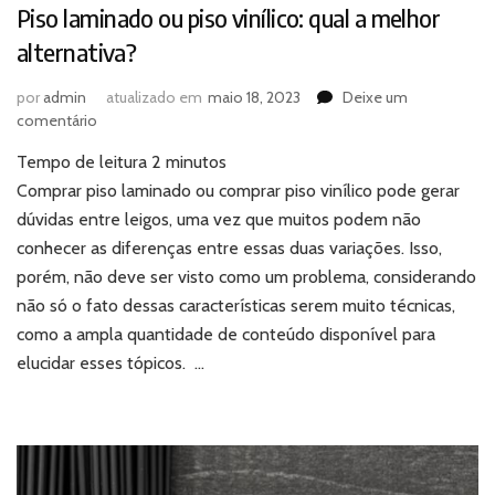
Piso laminado ou piso vinílico: qual a melhor
alternativa?
por
admin
atualizado em
maio 18, 2023
Deixe um
em
comentário
Piso
Tempo de leitura
2
minutos
laminado
ou
Comprar piso laminado ou comprar piso vinílico pode gerar
piso
dúvidas entre leigos, uma vez que muitos podem não
vinílico:
conhecer as diferenças entre essas duas variações. Isso,
qual
porém, não deve ser visto como um problema, considerando
a
não só o fato dessas características serem muito técnicas,
melhor
alternativa?
como a ampla quantidade de conteúdo disponível para
elucidar esses tópicos. …