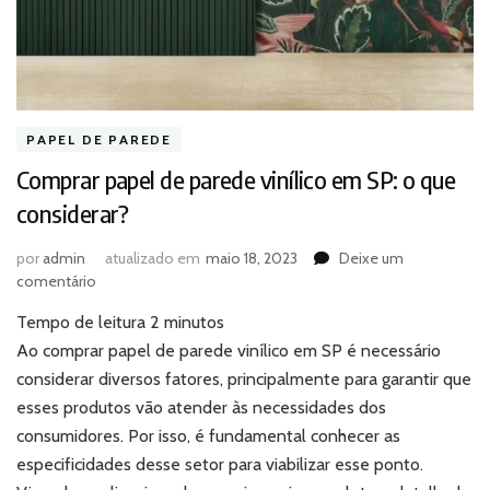
PAPEL DE PAREDE
Comprar papel de parede vinílico em SP: o que
considerar?
por
admin
atualizado em
maio 18, 2023
Deixe um
em
comentário
Comprar
Tempo de leitura
2
minutos
papel
de
Ao comprar papel de parede vinílico em SP é necessário
parede
considerar diversos fatores, principalmente para garantir que
vinílico
esses produtos vão atender às necessidades dos
em
consumidores. Por isso, é fundamental conhecer as
SP:
especificidades desse setor para viabilizar esse ponto.
o
que