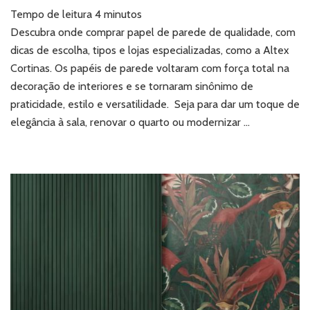
Onde
Tempo de leitura
4
minutos
comprar
papel
Descubra onde comprar papel de parede de qualidade, com
de
dicas de escolha, tipos e lojas especializadas, como a Altex
parede:
Cortinas. Os papéis de parede voltaram com força total na
guia
decoração de interiores e se tornaram sinônimo de
completo
praticidade, estilo e versatilidade. Seja para dar um toque de
para
escolher
elegância à sala, renovar o quarto ou modernizar …
a
melhor
opção