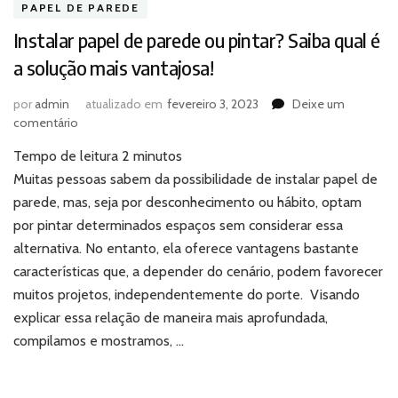
PAPEL DE PAREDE
Instalar papel de parede ou pintar? Saiba qual é
a solução mais vantajosa!
por
admin
atualizado em
fevereiro 3, 2023
Deixe um
em
comentário
Instalar
Tempo de leitura
2
minutos
papel
de
Muitas pessoas sabem da possibilidade de instalar papel de
parede
parede, mas, seja por desconhecimento ou hábito, optam
ou
por pintar determinados espaços sem considerar essa
pintar?
alternativa. No entanto, ela oferece vantagens bastante
Saiba
características que, a depender do cenário, podem favorecer
qual
é
muitos projetos, independentemente do porte. Visando
a
explicar essa relação de maneira mais aprofundada,
solução
compilamos e mostramos, …
mais
vantajosa!