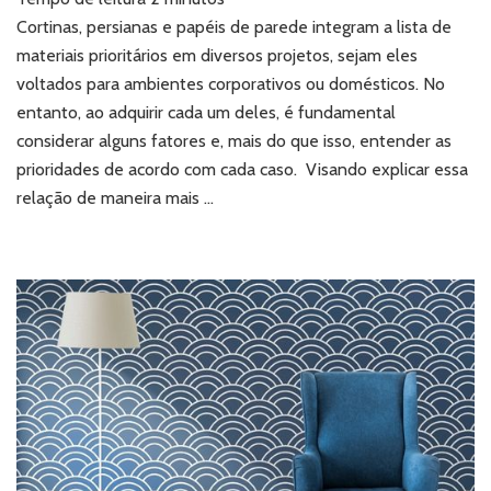
persianas
e
Cortinas, persianas e papéis de parede integram a lista de
papéis
materiais prioritários em diversos projetos, sejam eles
de
voltados para ambientes corporativos ou domésticos. No
parede:
entanto, ao adquirir cada um deles, é fundamental
o
considerar alguns fatores e, mais do que isso, entender as
que
priorizar
prioridades de acordo com cada caso. Visando explicar essa
no
relação de maneira mais …
seu
projeto?