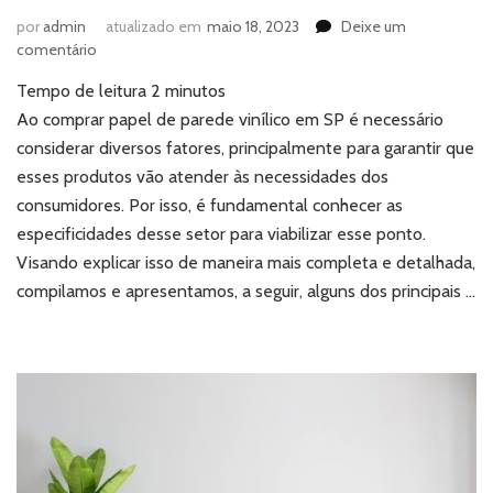
por
admin
atualizado em
maio 18, 2023
Deixe um
em
comentário
Comprar
Tempo de leitura
2
minutos
papel
de
Ao comprar papel de parede vinílico em SP é necessário
parede
considerar diversos fatores, principalmente para garantir que
vinílico
esses produtos vão atender às necessidades dos
em
consumidores. Por isso, é fundamental conhecer as
SP:
especificidades desse setor para viabilizar esse ponto.
o
que
Visando explicar isso de maneira mais completa e detalhada,
considerar?
compilamos e apresentamos, a seguir, alguns dos principais …