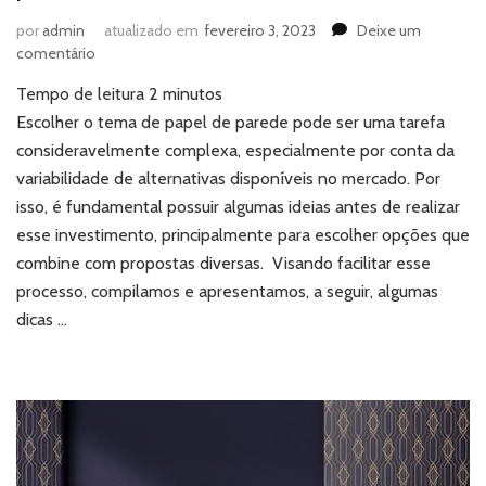
por
admin
atualizado em
fevereiro 3, 2023
Deixe um
em
comentário
Dicas
Tempo de leitura
2
minutos
e
inspirações
Escolher o tema de papel de parede pode ser uma tarefa
para
consideravelmente complexa, especialmente por conta da
tema
variabilidade de alternativas disponíveis no mercado. Por
de
isso, é fundamental possuir algumas ideias antes de realizar
papel
esse investimento, principalmente para escolher opções que
de
parede
combine com propostas diversas. Visando facilitar esse
processo, compilamos e apresentamos, a seguir, algumas
dicas …