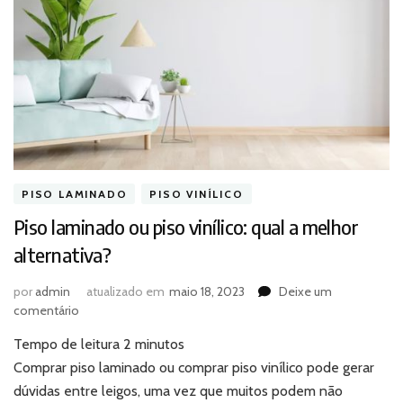
PISO LAMINADO
PISO VINÍLICO
Piso laminado ou piso vinílico: qual a melhor
alternativa?
por
admin
atualizado em
maio 18, 2023
Deixe um
em
comentário
Piso
Tempo de leitura
2
minutos
laminado
ou
Comprar piso laminado ou comprar piso vinílico pode gerar
piso
dúvidas entre leigos, uma vez que muitos podem não