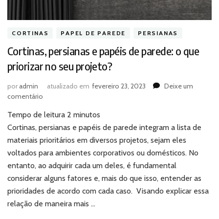
CORTINAS
PAPEL DE PAREDE
PERSIANAS
Cortinas, persianas e papéis de parede: o que
priorizar no seu projeto?
por
admin
atualizado em
fevereiro 23, 2023
Deixe um
em
comentário
Cortinas,
Tempo de leitura
2
minutos
persianas
e
Cortinas, persianas e papéis de parede integram a lista de
papéis
materiais prioritários em diversos projetos, sejam eles
de
voltados para ambientes corporativos ou domésticos. No
parede:
entanto, ao adquirir cada um deles, é fundamental
o
considerar alguns fatores e, mais do que isso, entender as
que
priorizar
prioridades de acordo com cada caso. Visando explicar essa
no
relação de maneira mais …
seu
projeto?