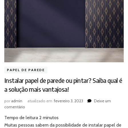
PAPEL DE PAREDE
Instalar papel de parede ou pintar? Saiba qual é
a solução mais vantajosa!
por
admin
atualizado em
fevereiro 3, 2023
Deixe um
em
comentário
Instalar
Tempo de leitura
2
minutos
papel
de
Muitas pessoas sabem da possibilidade de instalar papel de