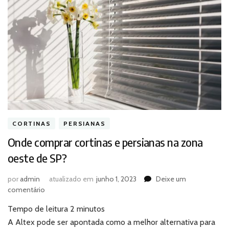
CORTINAS
PERSIANAS
Onde comprar cortinas e persianas na zona
oeste de SP?
por
admin
atualizado em
junho 1, 2023
Deixe um
em
comentário
Onde
Tempo de leitura
2
minutos
comprar
cortinas
A Altex pode ser apontada como a melhor alternativa para