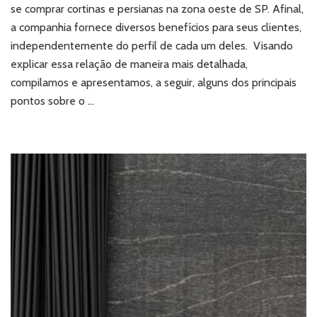
e
se comprar cortinas e persianas na zona oeste de SP. Afinal,
persianas
a companhia fornece diversos benefícios para seus clientes,
na
independentemente do perfil de cada um deles. Visando
zona
explicar essa relação de maneira mais detalhada,
oeste
de
compilamos e apresentamos, a seguir, alguns dos principais
SP?
pontos sobre o …