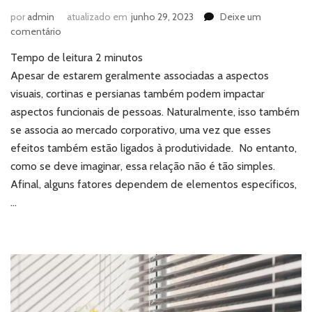
por
admin
atualizado em
junho 29, 2023
Deixe um
em
comentário
Cortinas
Tempo de leitura
2
minutos
e
persianas:
Apesar de estarem geralmente associadas a aspectos
qual
visuais, cortinas e persianas também podem impactar
o
aspectos funcionais de pessoas. Naturalmente, isso também
impacto
se associa ao mercado corporativo, uma vez que esses
na
efeitos também estão ligados à produtividade. No entanto,
produtividade
corporativa?
como se deve imaginar, essa relação não é tão simples.
Afinal, alguns fatores dependem de elementos específicos,
…