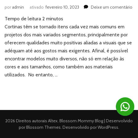
e
por
admin
ativado
fevereiro 10, 2023
Deixe um comentário
Cor
Tempo de leitura
2
minutos
o
qu
Cortinas têm se tornado itens cada vez mais comuns em
co
projetos dos mais variados segmentos, principalmente por
pa
oferecem qualidades muito positivas aliadas a visuais que se
ca
adéquam até aos gostos mais exigentes. Afinal, é possível
cô
encontrar modelos muito diversos, não só em relação às
cores e aos tamanhos, como também aos materiais
utilizados. No entanto, …
2026 Direitos autorais
Altex
.
Blossom Mommy Blog | Desenvolvido
por
Blossom Themes
. Desenvolvido por
WordPress
.