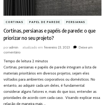
CORTINAS
PAPEL DE PAREDE
PERSIANAS
Cortinas, persianas e papéis de parede: o que
priorizar no seu projeto?
por
admin
atualizado em
fevereiro 23, 2023
Deixe um
em
comentário
Cortinas,
Tempo de leitura
2
minutos
persianas
e
Cortinas, persianas e papéis de parede integram a lista de
papéis
materiais prioritários em diversos projetos, sejam eles
de
voltados para ambientes corporativos ou domésticos. No
parede:
entanto, ao adquirir cada um deles, é fundamental
o
considerar alguns fatores e, mais do que isso, entender as
que
priorizar
prioridades de acordo com cada caso. Visando explicar essa
no
relação de maneira mais …