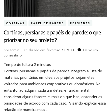
CORTINAS
PAPEL DE PAREDE
PERSIANAS
Cortinas, persianas e papéis de parede: o que
priorizar no seu projeto?
por
admin
atualizado em
fevereiro 23, 2023
Deixe um
em
comentário
Cortinas,
Tempo de leitura
2
minutos
persianas
e
Cortinas, persianas e papéis de parede integram a lista de
papéis
materiais prioritários em diversos projetos, sejam eles
de
voltados para ambientes corporativos ou domésticos. No
parede:
entanto, ao adquirir cada um deles, é fundamental
o
considerar alguns fatores e, mais do que isso, entender as
que
priorizar
prioridades de acordo com cada caso. Visando explicar essa
no
relação de maneira mais …