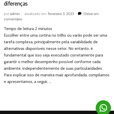
diferenças
por
admin
atualizado em
fevereiro 3, 2023
Deixe um
em
comentário
Cortina
Tempo de leitura
2
minutos
no
trilho
Escolher entre uma cortina no trilho ou varão pode ser uma
ou
tarefa complexa, principalmente pela variabilidade de
varão:
alternativas disponíveis nesse setor. No entanto, é
conheça
fundamental que isso seja executado corretamente para
as
garantir o melhor desempenho possível conforme cada
diferenças
ambiente, independentemente de suas particularidades.
Para explicar isso de maneira mais aprofundada, compilamos
e apresentamos, a seguir, …