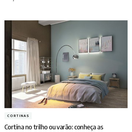
seu
projeto?
CORTINAS
Cortina no trilho ou varão: conheça as