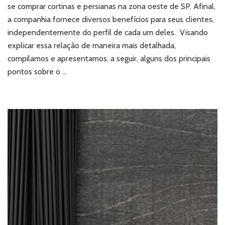
e
se comprar cortinas e persianas na zona oeste de SP. Afinal,
persianas
a companhia fornece diversos benefícios para seus clientes,
na
independentemente do perfil de cada um deles. Visando
zona
explicar essa relação de maneira mais detalhada,
oeste
de
compilamos e apresentamos, a seguir, alguns dos principais
SP?
pontos sobre o …