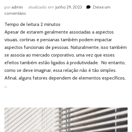
por
admin
atualizado em
junho 29, 2023
Deixe um
em
comentário
Cortinas
Tempo de leitura
2
minutos
e
persianas:
Apesar de estarem geralmente associadas a aspectos
qual
visuais, cortinas e persianas também podem impactar
o
aspectos funcionais de pessoas. Naturalmente, isso também
impacto
se associa ao mercado corporativo, uma vez que esses
na
efeitos também estão ligados à produtividade. No entanto,
produtividade
corporativa?
como se deve imaginar, essa relação não é tão simples.
Afinal, alguns fatores dependem de elementos específicos,
…