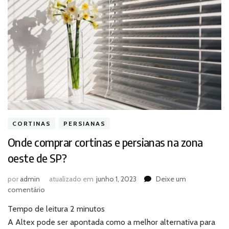
CORTINAS
PERSIANAS
Onde comprar cortinas e persianas na zona
oeste de SP?
por
admin
atualizado em
junho 1, 2023
Deixe um
em
comentário
Onde
Tempo de leitura
2
minutos
comprar
cortinas
A Altex pode ser apontada como a melhor alternativa para