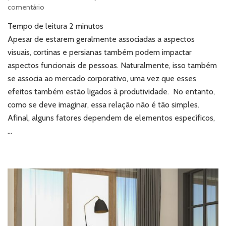
em
comentário
Cortinas
Tempo de leitura
2
minutos
e
persianas:
Apesar de estarem geralmente associadas a aspectos
qual
visuais, cortinas e persianas também podem impactar
o
aspectos funcionais de pessoas. Naturalmente, isso também
impacto
se associa ao mercado corporativo, uma vez que esses
na
efeitos também estão ligados à produtividade. No entanto,
produtividade
corporativa?
como se deve imaginar, essa relação não é tão simples.
Afinal, alguns fatores dependem de elementos específicos,
…