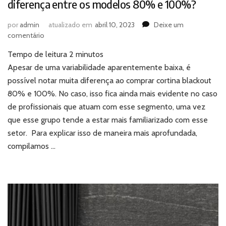
diferença entre os modelos 80% e 100%?
por
admin
atualizado em
abril 10, 2023
Deixe um
em
comentário
Comprar
Tempo de leitura
2
minutos
cortina
‘blackout’:
Apesar de uma variabilidade aparentemente baixa, é
existe
possível notar muita diferença ao comprar cortina blackout
muita
80% e 100%. No caso, isso fica ainda mais evidente no caso
diferença
de profissionais que atuam com esse segmento, uma vez
entre
que esse grupo tende a estar mais familiarizado com esse
os
modelos
setor. Para explicar isso de maneira mais aprofundada,
80%
compilamos …
e
100%?