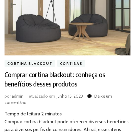
CORTINA BLACKOUT
CORTINAS
Comprar cortina blackout: conheça os
benefícios desses produtos
por
admin
atualizado em
junho 15, 2023
Deixe um
em
comentário
Comprar
Tempo de leitura
2
minutos
cortina
blackout:
Comprar cortina blackout pode oferecer diversos benefícios
conheça
para diversos perfis de consumidores. Afinal, esses itens
os