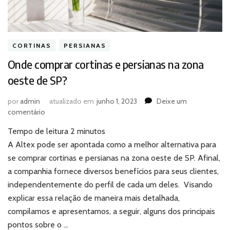
CORTINAS
PERSIANAS
Onde comprar cortinas e persianas na zona
oeste de SP?
por
admin
atualizado em
junho 1, 2023
Deixe um
em
comentário
Onde
Tempo de leitura
2
minutos
comprar
cortinas
A Altex pode ser apontada como a melhor alternativa para
e
se comprar cortinas e persianas na zona oeste de SP. Afinal,
persianas
a companhia fornece diversos benefícios para seus clientes,
na
independentemente do perfil de cada um deles. Visando
zona
explicar essa relação de maneira mais detalhada,
oeste
de
compilamos e apresentamos, a seguir, alguns dos principais
SP?
pontos sobre o …