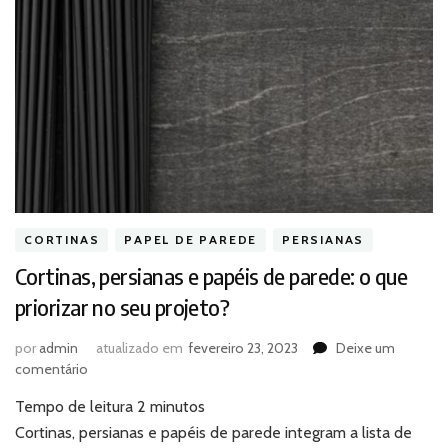
CORTINAS
PAPEL DE PAREDE
PERSIANAS
Cortinas, persianas e papéis de parede: o que
priorizar no seu projeto?
por
admin
atualizado em
fevereiro 23, 2023
Deixe um
em
comentário
Cortinas,
Tempo de leitura
2
minutos
persianas
e
Cortinas, persianas e papéis de parede integram a lista de