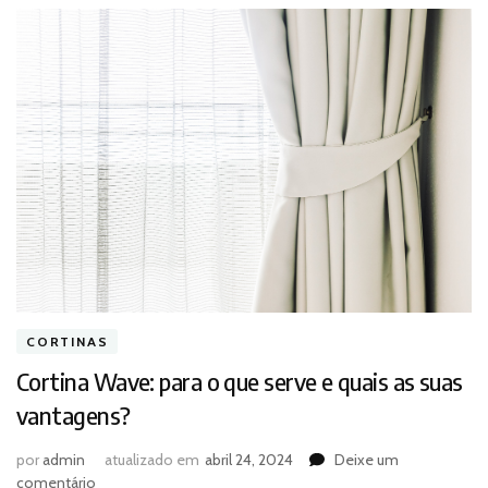
CORTINAS
Cortina Wave: para o que serve e quais as suas
vantagens?
por
admin
atualizado em
abril 24, 2024
Deixe um
em
comentário